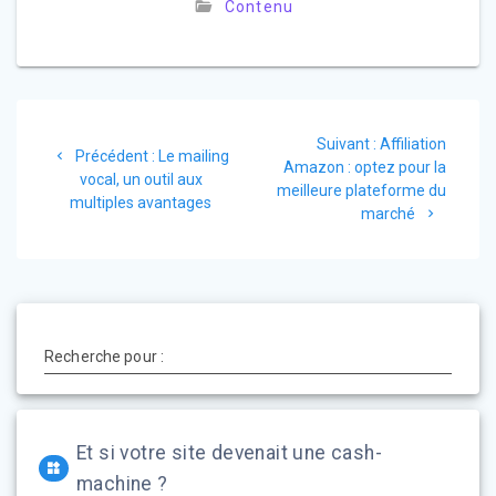
Contenu
Navigation
Article
Suivant :
Affiliation
de
Article
Précédent :
Le mailing
suivant
Amazon : optez pour la
précédent
vocal, un outil aux
:
meilleure plateforme du
l’article
:
multiples avantages
marché
Recherche pour :
Et si votre site devenait une cash-
machine ?