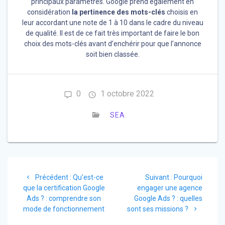
principaux paramètres. Google prend également en
considération
la pertinence des mots-clés
choisis en
leur accordant une note de 1 à 10 dans le cadre du niveau
de qualité. Il est de ce fait très important de faire le bon
choix des mots-clés avant d’enchérir pour que l’annonce
soit bien classée.
0
1 octobre 2022
SEA
Navigation
Article
Article
Précédent :
Qu’est-ce
Suivant :
Pourquoi
de
précédent
suivant
que la certification Google
engager une agence
:
:
Ads ? : comprendre son
Google Ads ? : quelles
l’article
mode de fonctionnement
sont ses missions ?