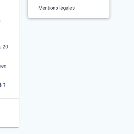
Mentions légales
a
e 20
bien
é ?