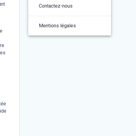
int
Contactez-nous
Mentions légales
de
re
les
tée
pide