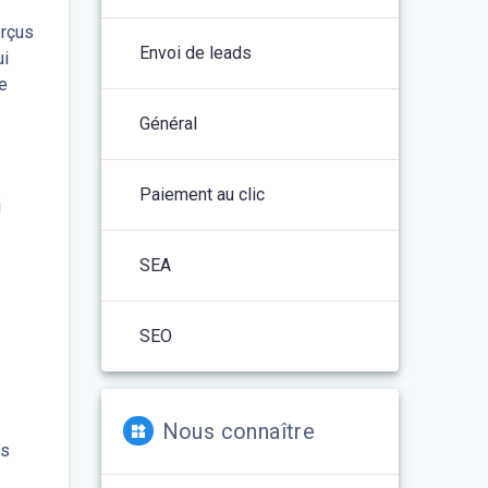
erçus
Envoi de leads
ui
e
Général
Paiement au clic
i
SEA
SEO
Nous connaître
es