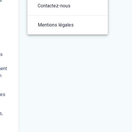
re
Contactez-nous
Mentions légales
us
ment
n
les
s,