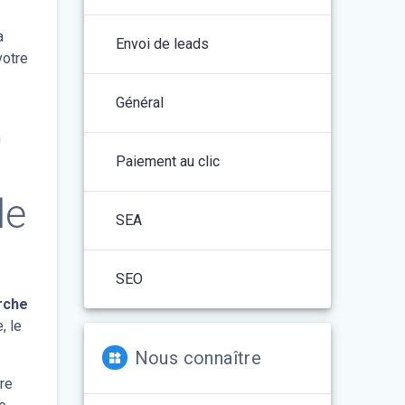
a
Envoi de leads
votre
Général
n
Paiement au clic
le
SEA
SEO
rche
, le
Nous connaître
tre