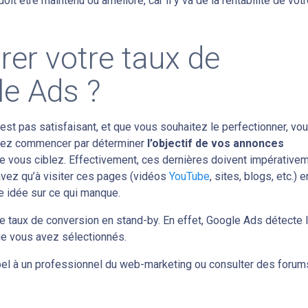
oit être maintenu ou amélioré, car il y va de la rentabilité de vot
er votre taux de
le Ads ?
est pas satisfaisant, et que vous souhaitez le perfectionner, vo
devez commencer par déterminer
l’objectif de vos annonces
e vous ciblez. Effectivement, ces dernières doivent impérative
n’avez qu’à visiter ces pages (vidéos
YouTube
, sites, blogs, etc.) e
ne idée sur ce qui manque.
e taux de conversion en stand-by. En effet, Google Ads détecte 
ue vous avez sélectionnés.
pel à un professionnel du web-marketing ou consulter des forum